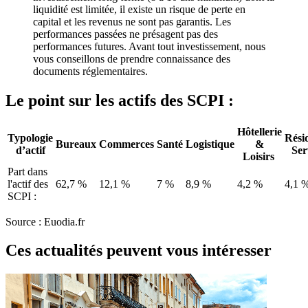
liquidité est limitée, il existe un risque de perte en
capital et les revenus ne sont pas garantis. Les
performances passées ne présagent pas des
performances futures. Avant tout investissement, nous
vous conseillons de prendre connaissance des
documents réglementaires.
Le point sur les actifs des SCPI :
Hôtellerie
Typologie
Rési
Bureaux
Commerces
Santé
Logistique
&
d’actif
Ser
Loisirs
Part dans
l'actif des
62,7 %
12,1 %
7 %
8,9 %
4,2 %
4,1 
SCPI :
Source : Euodia.fr
Ces actualités peuvent vous intéresser