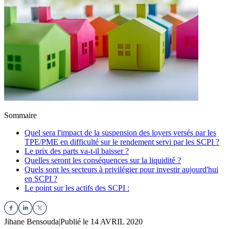
Sommaire
Quel sera l'impact de la suspension des loyers versés par les
TPE/PME en difficulté sur le rendement servi par les SCPI ?
Le prix des parts va-t-il baisser ?
Quelles seront les conséquences sur la liquidité ?
Quels sont les secteurs à privilégier pour investir aujourd'hui
en SCPI ?
Le point sur les actifs des SCPI :
Jihane Bensouda
|
Publié le 14 AVRIL 2020