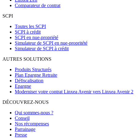
Comparateur de contrat
SCPI
Toutes les SCPI
SCPI à crédit
SCPI en nue-propriété
Simulateur de SCPI en nue-propritété
Simulateur de SCPI à crédit
AUTRES SOLUTIONS
Produits Structurés
Plan Epargne Retraite
Défiscalisation
Epargne
Moderniser votre contrat Linxea Avenir vers Linxea Avenir 2
DÉCOUVREZ-NOUS
Qui sommes-nous ?
Conseil
Nos récompenses
Parrainage
Presse