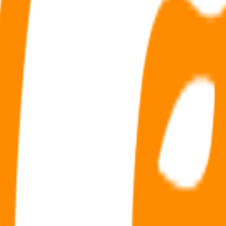
cription, soit pendant la vie du contrat.
riétaire, seul souscripteur du contrat, est toujours en vie et récupère ains
ore à des personnes moins proches. Rappelons que les biens détenus en
 ou plus,