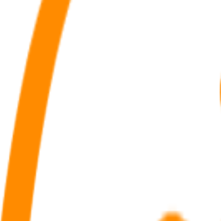
blic. C’est un produit de placement dont les produits sont capitalisés, m
vie
sation et les contrats d’assurance vie au niveau de leur fonctionnement
s de décès du souscripteur. La valeur du contrat est intégrée à la success
 des abattements.
nue-propriété de son contrat et se réserver l’usufruit. On passe ainsi 
its démembrés qui détaille les droits de chacun et leurs modalités d’exer
s sa seule signature, des retraits dans la limite des produits constatés sur
taire devient titulaire unique du contrat de capitalisation. En effet, l’
 valeur de l’usufruit est transmise gratuitement.