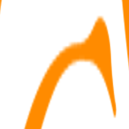
ue-propriété de son contrat et se réserver l'usufruit.
donation !
nt-ils encore des avantages aux épargnants ?
grâce à une donation démembrée.