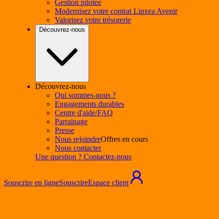
Gestion pilotée
Modernisez votre contrat Linxea Avenir
Valorisez votre trésorerie
Découvrez-nous
Découvrez-nous
Qui sommes-nous ?
Engagements durables
Centre d'aide/FAQ
Parrainage
Presse
Nous rejoindre
Offres en cours
Nous contacter
Une question ? Contactez-nous
Souscrire en ligne
Souscrire
Espace client
Accueil
Tout savoir sur
PEA, capitalisation et autres contrats