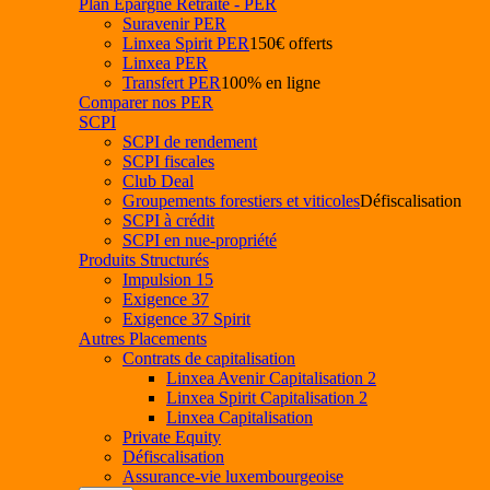
Plan Epargne Retraite - PER
Suravenir PER
Linxea Spirit PER
150€ offerts
Linxea PER
Transfert PER
100% en ligne
Comparer nos PER
SCPI
SCPI de rendement
SCPI fiscales
Club Deal
Groupements forestiers et viticoles
Défiscalisation
SCPI à crédit
SCPI en nue-propriété
Produits Structurés
Impulsion 15
Exigence 37
Exigence 37 Spirit
Autres Placements
Contrats de capitalisation
Linxea Avenir Capitalisation 2
Linxea Spirit Capitalisation 2
Linxea Capitalisation
Private Equity
Défiscalisation
Assurance-vie luxembourgeoise