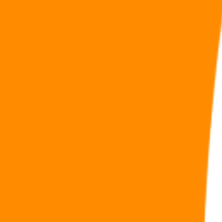
Capitalisation et Donations
Sommaire
Contrats de Capitalisation : Faites en une donation !
A la fois proche et différent de l’assurance vie
L’atout d’une donation du contrat
Idéal pour un démembrement
Jihane Bensouda
|
Publié le 2 OCTOBRE 2022
Capitalisation et Donations
Le souscripteur du contrat de capitalisation peut notamment donner la n
Contrats de Capitalisation : Faites en une 
A côté des contrats d’assurance vie, les
contrats de capitalisation
offre
La réponse est positive : ils bénéficient d’atouts patrimoniaux 