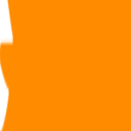
ais ce n’est pas un contrat d’assurance.
, on peut, cependant, dénombrer beaucoup de différences.
ion et elle supportera des
droits de succession
déterminés selon le lien
d’une souscription simple à une souscription démembrée avec un
cice.
 le contrat, il peut ainsi se générer des "revenus".
application du mécanisme du démembrement permet de réunir l’usufruit et