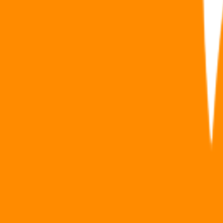
Idéal pour un démembrement
Il est possible de démembrer un contrat de capitalisation, soit à la sous
Au décès de l’usufruitier, le contrat n’est pas dénoué puisque le nu-prop
du contrat.
Le démembrement peut bénéficier aux enfants ou petits-enfants ou enc
barème fiscal.
Selon le Code Général des Impôts, l’usufruit est égal à :
10 % de la pleine propriété quand l’usufruitier est âgé de 91 ans
20 % quand il est âgé de 81 à 90 ans,
30 % quand il est âgé de 71 à 80 ans,
40 % quand il est âgé de 61 à 70 ans,
50 % quand il est âgé de 51 à 60 ans,
60 % quand il est âgé de 41 à 50 ans,
70 % quand il est âgé de 31 à 40 ans,
80 % quand il est âgé de 21 à 30 ans,
et 90 % au-delà.
Ces actualités peuvent vous intéresser