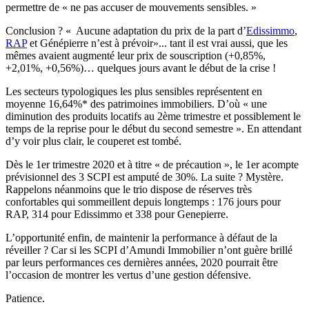
permettre de « ne pas accuser de mouvements sensibles. »
Conclusion ? « Aucune adaptation du prix de la part d’
Edissimmo
,
RAP
et Génépierre n’est à prévoir»... tant il est vrai aussi, que les
mêmes avaient augmenté leur prix de souscription (+0,85%,
+2,01%, +0,56%)… quelques jours avant le début de la crise !
Les secteurs typologiques les plus sensibles représentent en
moyenne 16,64%* des patrimoines immobiliers. D’où « une
diminution des produits locatifs au 2ème trimestre et possiblement le
temps de la reprise pour le début du second semestre ». En attendant
d’y voir plus clair, le couperet est tombé.
Dès le 1er trimestre 2020 et à titre « de précaution », le 1er acompte
prévisionnel des 3 SCPI est amputé de 30%. La suite ? Mystère.
Rappelons néanmoins que le trio dispose de réserves très
confortables qui sommeillent depuis longtemps : 176 jours pour
RAP, 314 pour Edissimmo et 338 pour Genepierre.
L’opportunité enfin, de maintenir la performance à défaut de la
réveiller ? Car si les SCPI d’Amundi Immobilier n’ont guère brillé
par leurs performances ces dernières années, 2020 pourrait être
l’occasion de montrer les vertus d’une gestion défensive.
Patience.