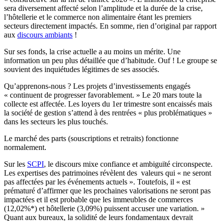
sera diversement affecté selon l’amplitude et la durée de la crise,
l’hôtellerie et le commerce non alimentaire étant les premiers
secteurs directement impactés. En somme, rien d’original par rapport
aux
discours ambiants
!
Sur ses fonds, la crise actuelle a au moins un mérite. Une
information un peu plus détaillée que d’habitude. Ouf ! Le groupe se
souvient des inquiétudes légitimes de ses associés.
Qu’apprenons-nous ? Les projets d’investissements engagés
« continuent de progresser favorablement. » Le 20 mars toute la
collecte est affectée. Les loyers du 1er trimestre sont encaissés mais
la société de gestion s’attend à des rentrées « plus problématiques »
dans les secteurs les plus touchés.
Le marché des parts (souscriptions et retraits) fonctionne
normalement.
Sur les
SCPI
, le discours mixe confiance et ambiguïté circonspecte.
Les expertises des patrimoines révèlent des valeurs qui « ne seront
pas affectées par les événements actuels ». Toutefois, il « est
prématuré d’affirmer que les prochaines valorisations ne seront pas
impactées et il est probable que les immeubles de commerces
(12,02%*) et hôtellerie (3,09%) puissent accuser une variation. »
Quant aux bureaux, la solidité de leurs fondamentaux devrait