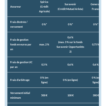
Spirica
Suravenir
Generali
Assureur
(Crédit
(Crédit Mutuel Arkéa)
France
Agricole)
Frais d’entrée /
0 %*
0 %*
0 %*
versement
0,6 %
Frais de gestion
(max. 3 % sur le fonds
fonds en euros par
max. 2 %
0,75 %
Suravenir Opportunités
an
2)
Frais de gestion UC
0,5 %
0,6 %
0,6 %
par an
0 % (en
0 % (en
Frais d’arbitrage
0 % (en ligne)
ligne)
ligne)
Versement initial
500 €
100 €
300 €
minimum