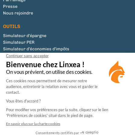
Presse
Nous rejoindre
OUTILS
Simulateur d’épargne
Simulateur PER
Simulateur d’économies d’impôts
Tous les documents
Liste des supports
Modifier mes préférences de cookies
Conseiller en Investissements Financiers (CIF)
Membre de la CNCGP, association professionnelle agréée par l’Autorité des Marchés
Financiers (AMF).
Enregistrée à l’ORIAS (N°07031073) en tant que Courtier en Assurance, activité régulée
par l’Autorité de Contrôle Prudentiel et de Résolution (ACPR).
Sécurité
CGU
Données personnelles
Mentions légales
Cookies