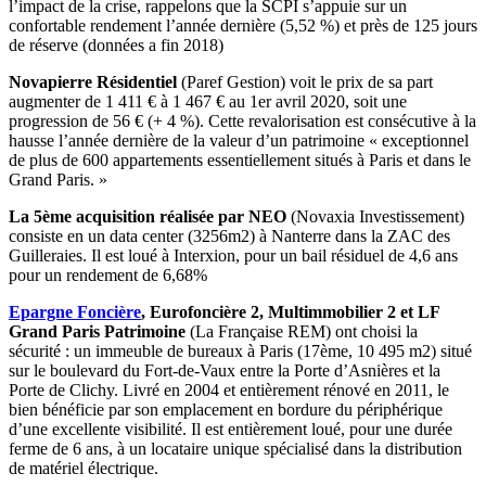
l’impact de la crise, rappelons que la SCPI s’appuie sur un
confortable rendement l’année dernière (5,52 %) et près de 125 jours
de réserve (données a fin 2018)
Novapierre Résidentiel
(Paref Gestion) voit le prix de sa part
augmenter de 1 411 € à 1 467 € au 1er avril 2020, soit une
progression de 56 € (+ 4 %). Cette revalorisation est consécutive à la
hausse l’année dernière de la valeur d’un patrimoine « exceptionnel
de plus de 600 appartements essentiellement situés à Paris et dans le
Grand Paris. »
La 5ème acquisition réalisée par NEO
(Novaxia Investissement)
consiste en un data center (3256m2) à Nanterre dans la ZAC des
Guilleraies. Il est loué à Interxion, pour un bail résiduel de 4,6 ans
pour un rendement de 6,68%
Epargne Foncière
, Eurofoncière 2, Multimmobilier 2 et LF
Grand Paris Patrimoine
(La Française REM) ont choisi la
sécurité : un immeuble de bureaux à Paris (17ème, 10 495 m2) situé
sur le boulevard du Fort-de-Vaux entre la Porte d’Asnières et la
Porte de Clichy. Livré en 2004 et entièrement rénové en 2011, le
bien bénéficie par son emplacement en bordure du périphérique
d’une excellente visibilité. Il est entièrement loué, pour une durée
ferme de 6 ans, à un locataire unique spécialisé dans la distribution
de matériel électrique.