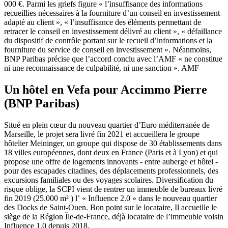
000 €. Parmi les griefs figure « l’insuffisance des informations
recueillies nécessaires à la fourniture d’un conseil en investissement
adapté au client », « l’insuffisance des éléments permettant de
retracer le conseil en investissement délivré au client », « défaillance
du dispositif de contrôle portant sur le recueil d’informations et la
fourniture du service de conseil en investissement ». Néanmoins,
BNP Paribas précise que l’accord conclu avec l’AMF « ne constitue
ni une reconnaissance de culpabilité, ni une sanction ». AMF
Un hôtel en Vefa pour Accimmo Pierre
(BNP Paribas)
Situé en plein cœur du nouveau quartier d’Euro méditerranée de
Marseille, le projet sera livré fin 2021 et accueillera le groupe
hôtelier Meininger, un groupe qui dispose de 30 établissements dans
18 villes européennes, dont deux en France (Paris et à Lyon) et qui
propose une offre de logements innovants - entre auberge et hôtel -
pour des escapades citadines, des déplacements professionnels, des
excursions familiales ou des voyages scolaires. Diversification du
risque oblige, la SCPI vient de rentrer un immeuble de bureaux livré
fin 2019 (25.000 m² ) l’ « Influence 2.0 » dans le nouveau quartier
des Docks de Saint-Ouen. Bon point sur le locataire, Il accueille le
siège de la Région Île-de-France, déjà locataire de l’immeuble voisin
Influence 1.0 depuis 2018.