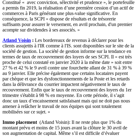
Constitué « avec conviction, sélectivité et prudence », le portefeuille
a permis fin 2019, la réalisation d’une première cession d’un actif de
commerces à Paris générant une plus-value significative. En
conséquence, la SCPI « dispose de résultats et de trésorerie
suffisants pour assurer le versement, en avril prochain, d'un premier
acompte sur dividendes à ses associés. »
Atland Voisin
:
Les bordereaux de revenus à déclarer pour les
clients assujettis à l'IR comme à l'IS. sont disponibles sur le site de la
société de gestion. La société de gestion informe sur la tendance en
termes de taux de recouvrement des loyers de ses SCPI. Il « est très
proche de celui constaté en janvier 2020 à la même date » soit entre
27 % et 42 % le 9 avril contre une fourchette allant de 31 % à 39 %
au 9 janvier. Elle précise également que certains locataires payent
par chèque et que les dysfonctionnements de la Poste et les retards
dans la délivrance du courrier impactent négativement le taux de
recouvrement. Enfin que le taux de recouvrement des loyers du 1er
trimestre s'établit à 98 % en moyenne. En cette période, il s’agit
donc un taux d’encaissement satisfaisant mais qui ne doit pas nous
amener à relâcher le travail de nos équipes qui sont totalement
mobilisées sur ce sujet. »
Immo placement
(Atland Voisin): Il ne reste plus que 1% du
montant prévu et moins de 15 jours avant la clôture le 30 avril de
son augmentation de capital. Même s’il est difficile d‘évaluer