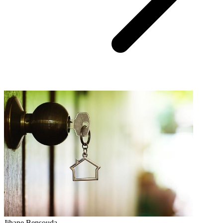
Jihane Bensouda