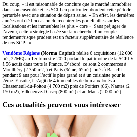
Du coup, « il est raisonnable de conclure que le marché immobilier
dans son ensemble et les SCPI en particulier abordent cette période
perturbée avec une situation de départ saine. » En effet, les dernières
années ont été l’occasion de recentrer les portefeuilles sur les
localisations et les immeubles les plus « core ». Sans préjuger de
l’avenir, cette « stratégie basée sur la recherche d’un couple
rendement/risque prudent est un facteur supplémentaire de résilience
de nos SCPI. »
Vendôme Régions
(Norma Capital)
réalise 6 acquisitions (12 000
m2, 22M€) au 1er trimestre 2020 portant le patrimoine de la SCPI V
à 56 actifs dans toute la France. D’abord, ce sont 2 commerces à
Montlhéry (2 350 m2, ) et Paris (9ème, 65m2) loués à Basicfit
pendant 9 ans pour l’actif le plus grand et à un cuisiniste pour le
2ème. Ensuite, il s’agit de 4 immeubles de bureaux loués à
Chasseneuil-du-Poitou (4 700 m2) près de Poitiers (86), Nantes (2
150 m2), Villeneuve-D’ascq (800 m2) et au Mans (2 000 m2).
Ces actualités peuvent vous intéresser