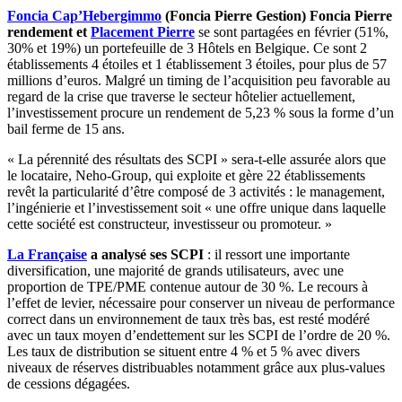
Foncia Cap’Hebergimmo
(Foncia Pierre Gestion) Foncia Pierre
rendement et
Placement Pierre
se sont partagées en février (51%,
30% et 19%) un portefeuille de 3 Hôtels en Belgique. Ce sont 2
établissements 4 étoiles et 1 établissement 3 étoiles, pour plus de 57
millions d’euros. Malgré un timing de l’acquisition peu favorable au
regard de la crise que traverse le secteur hôtelier actuellement,
l’investissement procure un rendement de 5,23 % sous la forme d’un
bail ferme de 15 ans.
« La pérennité des résultats des SCPI » sera-t-elle assurée alors que
le locataire, Neho-Group, qui exploite et gère 22 établissements
revêt la particularité d’être composé de 3 activités : le management,
l’ingénierie et l’investissement soit « une offre unique dans laquelle
cette société est constructeur, investisseur ou promoteur. »
La Française
a analysé ses SCPI
: il ressort une importante
diversification, une majorité de grands utilisateurs, avec une
proportion de TPE/PME contenue autour de 30 %. Le recours à
l’effet de levier, nécessaire pour conserver un niveau de performance
correct dans un environnement de taux très bas, est resté modéré
avec un taux moyen d’endettement sur les SCPI de l’ordre de 20 %.
Les taux de distribution se situent entre 4 % et 5 % avec divers
niveaux de réserves distribuables notamment grâce aux plus-values
de cessions dégagées.