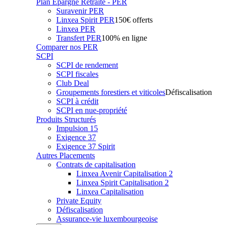
Plan Epargne Retraite - PER
Suravenir PER
Linxea Spirit PER
150€ offerts
Linxea PER
Transfert PER
100% en ligne
Comparer nos PER
SCPI
SCPI de rendement
SCPI fiscales
Club Deal
Groupements forestiers et viticoles
Défiscalisation
SCPI à crédit
SCPI en nue-propriété
Produits Structurés
Impulsion 15
Exigence 37
Exigence 37 Spirit
Autres Placements
Contrats de capitalisation
Linxea Avenir Capitalisation 2
Linxea Spirit Capitalisation 2
Linxea Capitalisation
Private Equity
Défiscalisation
Assurance-vie luxembourgeoise