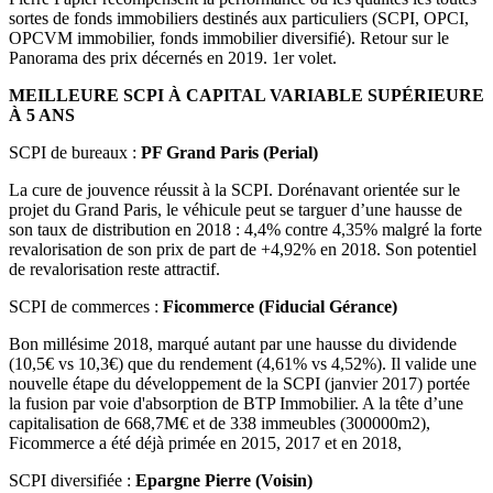
sortes de fonds immobiliers destinés aux particuliers (SCPI, OPCI,
OPCVM immobilier, fonds immobilier diversifié). Retour sur le
Panorama des prix décernés en 2019. 1er volet.
MEILLEURE SCPI À CAPITAL VARIABLE SUPÉRIEURE
À 5 ANS
SCPI de bureaux :
PF Grand Paris (Perial)
La cure de jouvence réussit à la SCPI. Dorénavant orientée sur le
projet du Grand Paris, le véhicule peut se targuer d’une hausse de
son taux de distribution en 2018 : 4,4% contre 4,35% malgré la forte
revalorisation de son prix de part de +4,92% en 2018. Son potentiel
de revalorisation reste attractif.
SCPI de commerces :
Ficommerce (Fiducial Gérance)
Bon millésime 2018, marqué autant par une hausse du dividende
(10,5€ vs 10,3€) que du rendement (4,61% vs 4,52%). Il valide une
nouvelle étape du développement de la SCPI (janvier 2017) portée
la fusion par voie d'absorption de BTP Immobilier. A la tête d’une
capitalisation de 668,7M€ et de 338 immeubles (300000m2),
Ficommerce a été déjà primée en 2015, 2017 et en 2018,
SCPI diversifiée :
Epargne Pierre (Voisin)